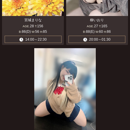
宮城まりな
柳いおり
28
156
27
165
AGE.
T:
AGE.
T:
86(D)
56
85
88(E)
60
86
B:
W:
H:
B:
W:
H:
14:00～22:30
20:00～01:30