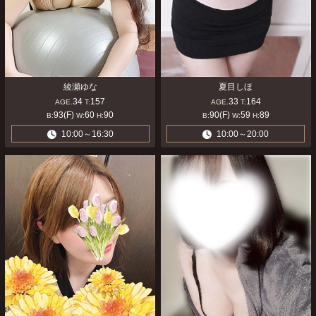
綾瀬ゆな
夏目しほ
34
157
33
164
AGE.
T:
AGE.
T:
93(F)
60
90
90(F)
59
89
B:
W:
H:
B:
W:
H:
10:00～16:30
10:00～20:00