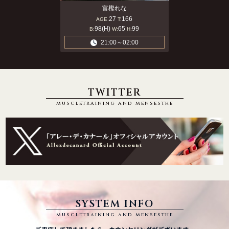
富樫れな
27
166
AGE.
T:
98(H)
65
99
B:
W:
H:
21:00～02:00
TWITTER
muscletraining and mensesthe
SYSTEM INFO
muscletraining and mensesthe