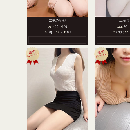
二瓶みやび
工藤マ
29
160
30
AGE.
T:
AGE.
T
88(F)
58
89
89(E)
B:
W:
H:
B:
W: