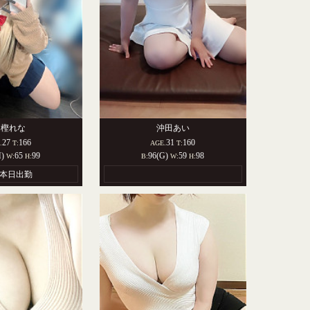
富樫れな
沖田あい
27
166
31
160
.
T:
AGE.
T:
H)
65
99
96(G)
59
98
W:
H:
B:
W:
H:
本日出勤