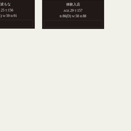
美波もな
体験入店
25
156
29
157
.
T:
AGE.
T:
G)
59
91
86(D)
58
88
W:
H:
B:
W:
H: