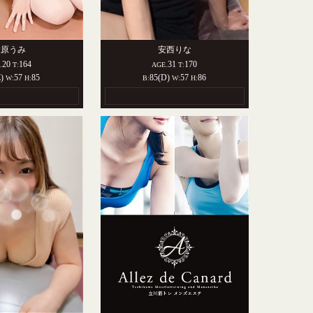
大原うみ
安西りな
20
164
31
170
.
T:
AGE.
T:
E)
57
85
85(D)
57
86
W:
H:
B:
W:
H: