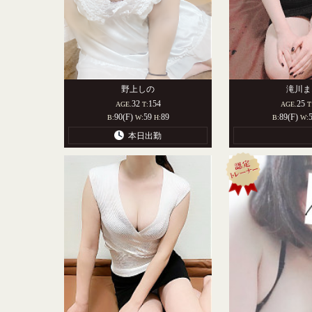
野上しの
滝川ま
32
154
25
AGE.
T:
AGE.
T
90(F)
59
89
89(F)
B:
W:
H:
B:
W:
本日出勤