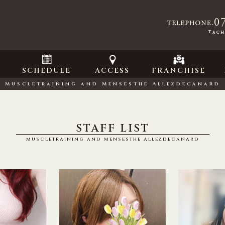
SCHEDULE
ACCESS
FRANCHISE
Muscletraining and Mensesthe
Allezdecanard
STAFF LIST
muscletraining and mensesthe
allezdecanard