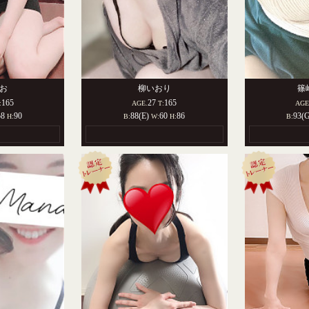
お
柳いおり
篠
165
27
165
:
AGE.
T:
AGE
58
90
88(E)
60
86
93(
H:
B:
W:
H:
B: