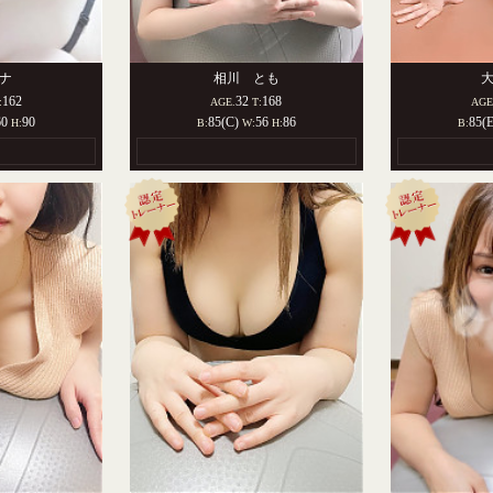
ナ
相川 とも
162
32
168
:
AGE.
T:
AGE
60
90
85(C)
56
86
85(
H:
B:
W:
H:
B: