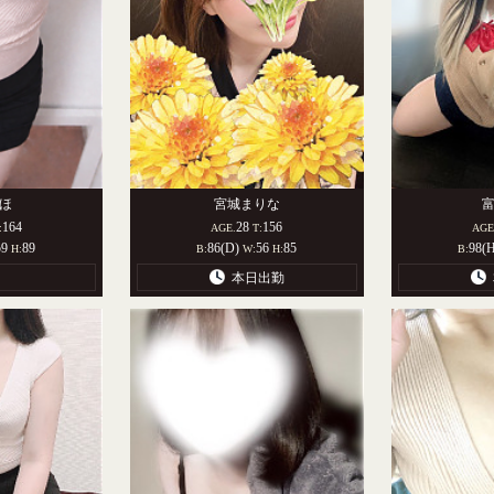
ほ
宮城まりな
164
28
156
:
AGE.
T:
AGE
59
89
86(D)
56
85
98(
H:
B:
W:
H:
B:
本日出勤