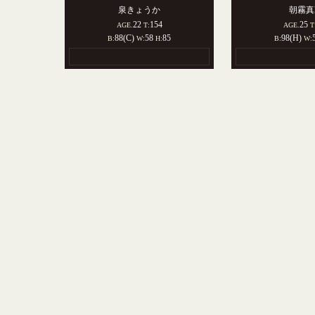
泉きょうか
朝霧真
22
154
25
AGE.
T:
AGE.
T
88(C)
58
85
98(H)
B:
W:
H:
B:
W: