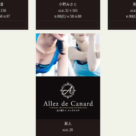
凜
小野みさと
156
32
161
:
AGE.
T:
AGE
58
97
88(E)
58
88
90(
H:
B:
W:
H:
B:
新人
20
AGE.