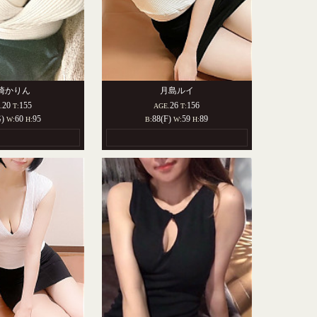
崎かりん
月島ルイ
20
155
26
156
.
T:
AGE.
T:
G)
60
95
88(F)
59
89
W:
H:
B:
W:
H: