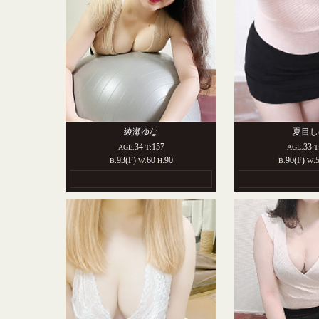
綾瀬ゆな
夏目し
34
157
33
AGE.
T:
AGE.
T
93(F)
60
90
90(F)
B:
W:
H:
B:
W: