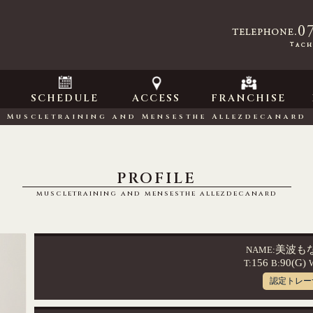
SCHEDULE
ACCESS
FRANCHISE
Muscletraining and Mensesthe
Allezdecanard
PROFILE
muscletraining and mensesthe
allezdecanard
美波も
NAME:
156
90(G)
T:
B:
認定トレー