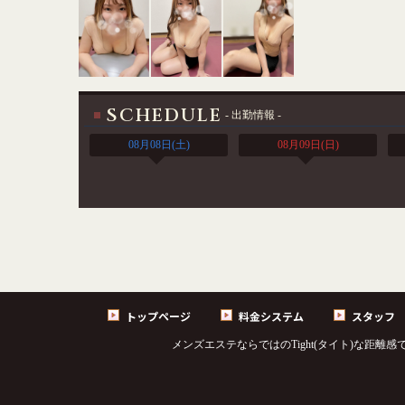
SCHEDULE
- 出勤情報 -
08月08日
(土)
08月09日
(日)
トップページ
料金システム
スタッフ
メンズエステならではのTight(タイト)な距離感での