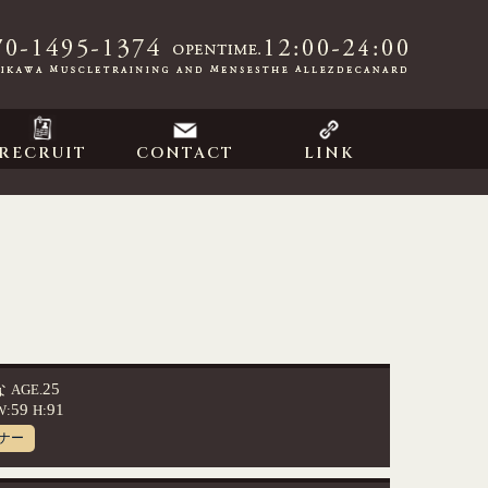
RECRUIT
CONTACT
LINK
な
25
AGE.
59
91
W:
H:
ナー