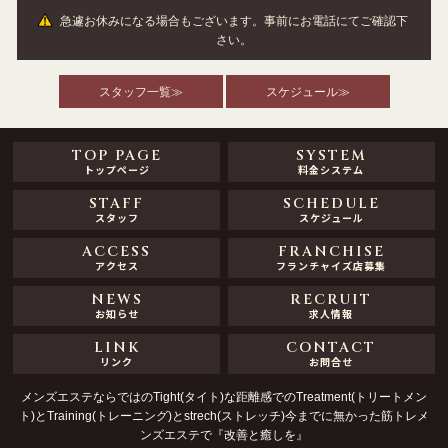
急遽お休みになる場合もございます。事前にお電話にてご確認下
さい。
スタッフ一覧≫
スケジュール≫
TOP PAGE
SYSTEM
トップページ
料金システム
STAFF
SCHEDULE
スタッフ
スケジュール
ACCESS
FRANCHISE
アクセス
フランチャイズ店募集
NEWS
RECRUIT
お知らせ
求人情報
LINK
CONTACT
リンク
お問合せ
メンズエステならではのTight(タイト)な距離感でのTreatment(トリートメン
ト)とTraining(トレーニング)とstrech(ストレッチ)今までに無かった筋トレメ
ンズエステで『改善と癒しを』