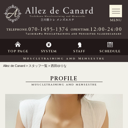
TOP PAGE
SYSTEM
STAFF
SCHEDULE
Muscletraining and Mensesthe
Allez de Canard
スタッフ一覧
西田ゆりな
PROFILE
muscletraining and mensesthe