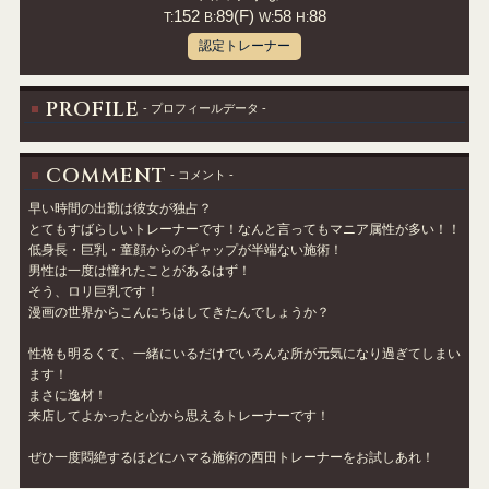
152
89(F)
58
88
T:
B:
W:
H:
認定トレーナー
PROFILE
- プロフィールデータ -
COMMENT
- コメント -
早い時間の出勤は彼女が独占？
とてもすばらしいトレーナーです！なんと言ってもマニア属性が多い！！
低身長・巨乳・童顔からのギャップが半端ない施術！
男性は一度は憧れたことがあるはず！
そう、ロリ巨乳です！
漫画の世界からこんにちはしてきたんでしょうか？
性格も明るくて、一緒にいるだけでいろんな所が元気になり過ぎてしまい
ます！
まさに逸材！
来店してよかったと心から思えるトレーナーです！
ぜひ一度悶絶するほどにハマる施術の西田トレーナーをお試しあれ！