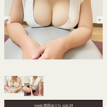
≪
≫
西田ゆりな
24
NAME:
AGE.